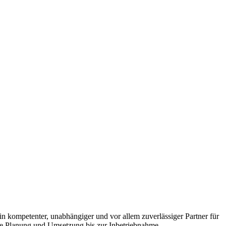
in kompetenter, unabhängiger und vor allem zuverlässiger Partner für
ie Planung und Umsetzung bis zur Inbetriebnahme.