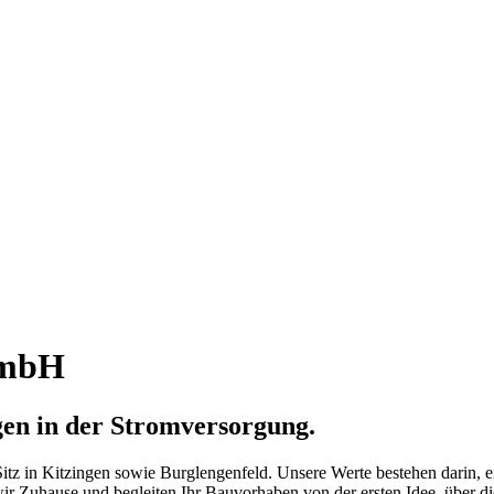
GmbH
gen in der Stromversorgung.
 Sitz in Kitzingen sowie Burglengenfeld. Unsere Werte bestehen darin, e
r Zuhause und begleiten Ihr Bauvorhaben von der ersten Idee, über d